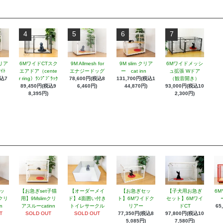
4
5
6
7
リア
6MワイドCTスク
9M Allmesh for
9M slim クリア
6Mワイドメッシ
ｲﾄ
エアドア（cente
エナジードッグ
ー cat inn
ュ拡張 Wドア
税込7
r ring）ﾗﾝﾌﾟﾌﾞﾗｯｸ
78,600円(税込8
131,700円(税込1
（観音開き）
89,450円(税込9
6,460円)
44,870円)
93,000円(税込10
8,395円)
2,300円)
ッ
【お急ぎset子猫
【オーダーメイ
【お急ぎセッ
【子犬用お急ぎ
6M
mクリ
用】9Mslimクリ
ド】4面囲い付き
ト】6Mワイドク
セット】6Mワイ
ー
n
アスルーcatinn
トイレサークル
リアー
ドCT
65
T
SOLD OUT
SOLD OUT
77,350円(税込8
97,800円(税込10
5,085円)
7,580円)