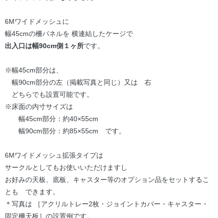
6Mワイドメッシュに
幅45cmの柵パネルを 横連結したケージで
出入口は幅90cm側１ヶ所
です。
※幅45cm部分は、
幅90cm部分の左（掲載写真と同じ）又は 右
どちらでも設置可能です。
※床面の内寸サイズは
幅45cm部分：約40×55cm
幅90cm部分：約85×55cm です。
6Mワイドメッシュ拡張タイプは
サークルとしてもお使いいただけますし
お好みの天板、底板、キャスター等のオプション品をセットするこ
とも できます。
＊写真は ［アクリルトレー2枚・ジョイントカバー・キャスター・
固定柵天板］の設置例です。