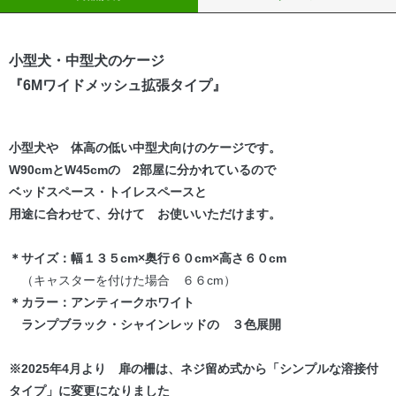
小型犬・中型犬のケージ
『6Mワイドメッシュ拡張タイプ』
小型犬や 体高の低い中型犬向けのケージです。
W90cmとW45cmの 2部屋に分かれているので
ベッドスペース・トイレスペースと
用途に合わせて、分けて お使いいただけます。
＊サイズ：幅１３５cm×奥行６０cm×高さ６０cm
（キャスターを付けた場合 ６６cm）
＊カラー：アンティークホワイト
ランプブラック・シャインレッドの ３色展開
※2025年4月より 扉の柵は、ネジ留め式から「シンプルな溶接付
タイプ」に変更になりました